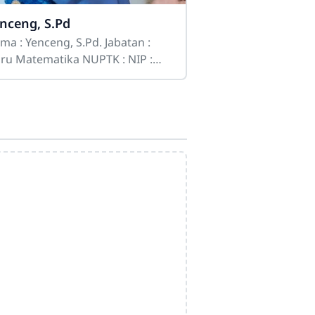
nceng, S.Pd
g, S.Pd. Jabatan :
 Matematika NUPTK : NIP :
mpat Lahir