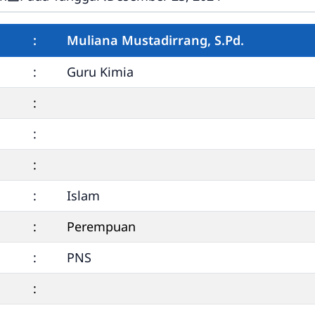
:
Muliana Mustadirrang, S.Pd.
:
Guru Kimia
:
:
:
:
Islam
:
Perempuan
:
PNS
: