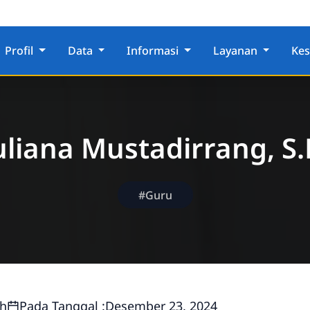
Profil
Data
Informasi
Layanan
Ke
liana Mustadirrang, S.
#Guru
ah
Pada Tanggal :
Desember 23, 2024