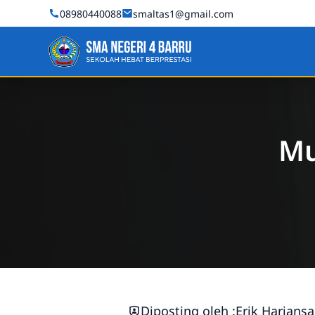
Skip to Content
08980440088
smaltas1@gmail.com
SMA Negeri 4 Barru
Mu
Diposting oleh :
Erik Harians