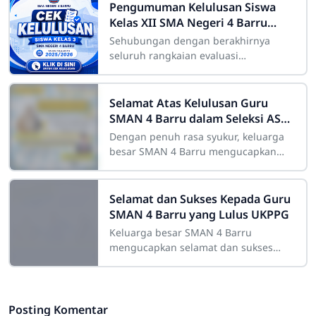
Pengumuman Kelulusan Siswa
Kelas XII SMA Negeri 4 Barru
Tahun Pelajaran 2025/2026
Sehubungan dengan berakhirnya
seluruh rangkaian evaluasi
pembelajaran, SMA Negeri 4 Barru
akan mengumumkan hasil kelulusan
bagi siswa kelas XII.
Selamat Atas Kelulusan Guru
SMAN 4 Barru dalam Seleksi ASN
PPPK
Dengan penuh rasa syukur, keluarga
besar SMAN 4 Barru mengucapkan
selamat kepada:Masyithah, S.Pd.,
Gr.atas keberhasilannya lolos sebagai
Guru ASN PPPK
Selamat dan Sukses Kepada Guru
SMAN 4 Barru yang Lulus UKPPG
Keluarga besar SMAN 4 Barru
mengucapkan selamat dan sukses
kepada: Sikmawati, S.Pd., Gr. Husni
Mubarak, S.Pd., Gr. Masyithah, S.Pd.,
Gr. atas
Posting Komentar