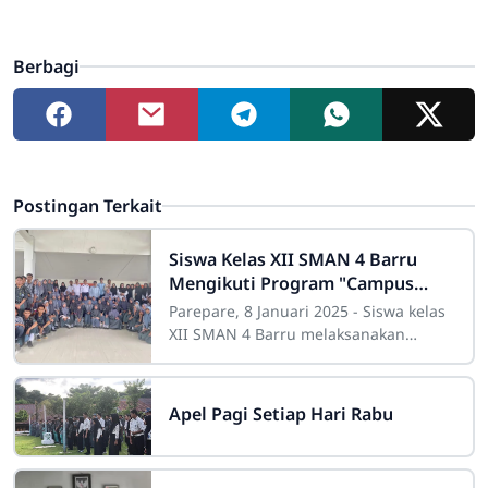
Berbagi
Postingan Terkait
Siswa Kelas XII SMAN 4 Barru
Mengikuti Program "Campus
Explore" ke Kampus Negeri di
Parepare, 8 Januari 2025 - Siswa kelas
Parepare
XII SMAN 4 Barru melaksanakan
kunjungan edukatif bertajuk "Campus
Explore"ke beberapa kampus negeri
Apel Pagi Setiap Hari Rabu