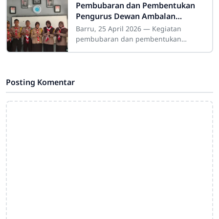
Pembubaran dan Pembentukan
Pengurus Dewan Ambalan
Pramuka SMAN 4 Barru
Barru, 25 April 2026 — Kegiatan
Berlangsung Tertib dan Lancar
pembubaran dan pembentukan
Pengurus Dewan Ambalan Latanring
dan A. Sima Tana Pramuka SMAN 4
Barru berlangsung tertib
Posting Komentar