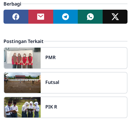
Berbagi
Postingan Terkait
PMR
Futsal
PIK R