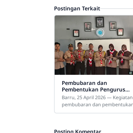
Postingan Terkait
Pembubaran dan
Pembentukan Pengurus
Dewan Ambalan Pramuka
Barru, 25 April 2026 — Kegiatan
SMAN 4 Barru Berlangsun
pembubaran dan pembentuka
Tertib dan Lancar
Pengurus Dewan Ambalan
Latanring dan A. Sima Tana
Pramuka SMAN 4 Barru
Posting Komentar