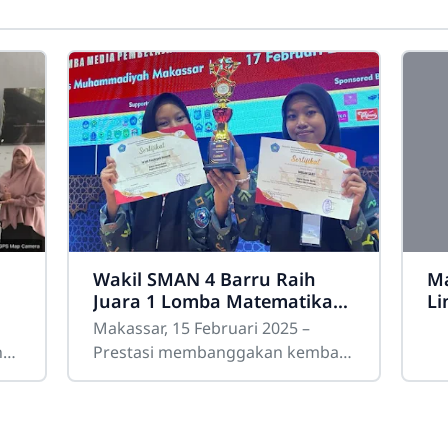
Wakil SMAN 4 Barru Raih
Ma
Juara 1 Lomba Matematika
Li
Tingkat Rayon di Ajang
20
Makassar, 15 Februari 2025 –
g
Prisma 25
n
Prestasi membanggakan kembali
diraih oleh peserta didik SMA
Negeri 4 Barru, Wulansari dan
In’am Fauziyyah Damrin, yang