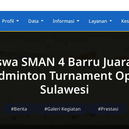
Profil
Data
Informasi
Layanan
Ke
swa SMAN 4 Barru Juar
dminton Turnament O
Sulawesi
#Berita
#Galeri Kegiatan
#Prestasi