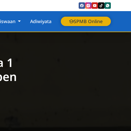
siswaan
Adiwiyata
SPMB Online
a 1
pen