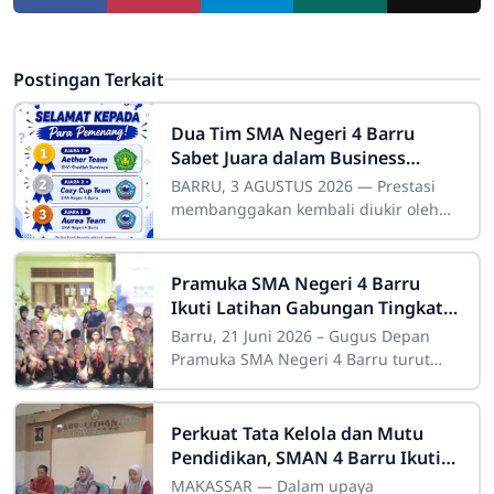
Postingan Terkait
Dua Tim SMA Negeri 4 Barru
Sabet Juara dalam Business
Poster Competition 2026
BARRU, 3 AGUSTUS 2026 — Prestasi
membanggakan kembali diukir oleh
siswa-siswi SMA Negeri 4 Barru di
tingkat nasional. Dua tim utusan
sekolah berhasil
Pramuka SMA Negeri 4 Barru
Ikuti Latihan Gabungan Tingkat
Penegak di SMA Negeri 1 Barru
Barru, 21 Juni 2026 – Gugus Depan
Pramuka SMA Negeri 4 Barru turut
berpartisipasi dalam kegiatan Latihan
Gabungan Tingkat Penegak yang
dilaksanakan di
Perkuat Tata Kelola dan Mutu
Pendidikan, SMAN 4 Barru Ikuti
Bimtek Inovasi Daerah
MAKASSAR — Dalam upaya