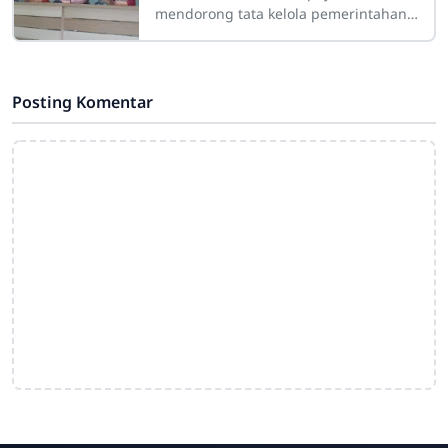
Bappelitbangda Sulsel
mendorong tata kelola pemerintahan
yang adaptif serta meningkatkan mutu
pelayanan publik, Badan Perencanaan,
Pembangunan,
Posting Komentar