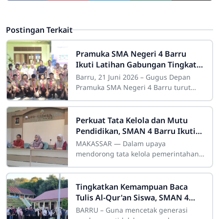
Postingan Terkait
Pramuka SMA Negeri 4 Barru
Ikuti Latihan Gabungan Tingkat
Penegak di SMA Negeri 1 Barru
Barru, 21 Juni 2026 – Gugus Depan
Pramuka SMA Negeri 4 Barru turut
berpartisipasi dalam kegiatan Latihan
Gabungan Tingkat Penegak yang
dilaksanakan di
Perkuat Tata Kelola dan Mutu
Pendidikan, SMAN 4 Barru Ikuti
Bimtek Inovasi Daerah
MAKASSAR — Dalam upaya
Bappelitbangda Sulsel
mendorong tata kelola pemerintahan
yang adaptif serta meningkatkan mutu
pelayanan publik, Badan Perencanaan,
Pembangunan,
Tingkatkan Kemampuan Baca
Tulis Al-Qur'an Siswa, SMAN 4
Barru Gelar Kemah Literasi
BARRU – Guna mencetak generasi