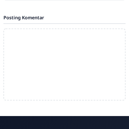
tingkat nasional. Dua tim utusan
sekolah berhasil
Posting Komentar
SMA Negeri 4 Barru
Online