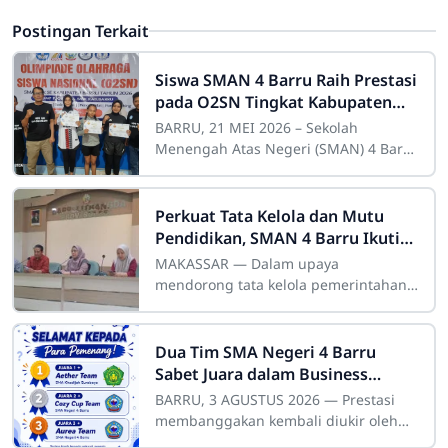
Postingan Terkait
Siswa SMAN 4 Barru Raih Prestasi
pada O2SN Tingkat Kabupaten
2026
BARRU, 21 MEI 2026 – Sekolah
Menengah Atas Negeri (SMAN) 4 Barru
kembali menorehkan prestasi
gemilang di bidang olahraga. Dalam
ajang Olimpiade
Perkuat Tata Kelola dan Mutu
Pendidikan, SMAN 4 Barru Ikuti
Bimtek Inovasi Daerah
MAKASSAR — Dalam upaya
Bappelitbangda Sulsel
mendorong tata kelola pemerintahan
yang adaptif serta meningkatkan mutu
pelayanan publik, Badan Perencanaan,
Pembangunan,
Dua Tim SMA Negeri 4 Barru
Sabet Juara dalam Business
Poster Competition 2026
BARRU, 3 AGUSTUS 2026 — Prestasi
membanggakan kembali diukir oleh
siswa-siswi SMA Negeri 4 Barru di